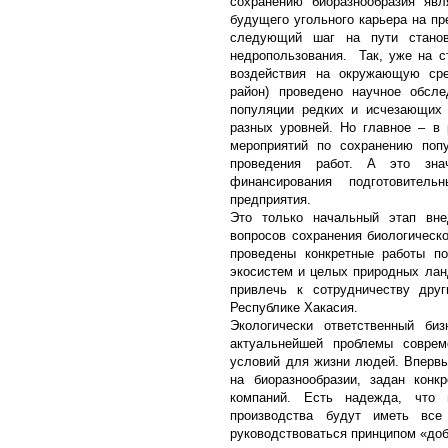
сохранению биоразнообразия явл
будущего угольного карьера на пре
следующий шаг на пути станов
недропользования. Так, уже на с
воздействия на окружающую ср
район) проведено научное обсл
популяции редких и исчезающих 
разных уровней. Но главное – в
мероприятий по сохранению попу
проведения работ. А это зна
финансирования подготовител
предприятия.
Это только начальный этап вне
вопросов сохранения биологическ
проведены конкретные работы по
экосистем и целых природных лан
привлечь к сотрудничеству дру
Республике Хакасия.
Экологически ответственный би
актуальнейшей проблемы соврем
условий для жизни людей. Впервы
на биоразнообразии, задан конк
компаний. Есть надежда, что 
производства будут иметь все
руководствоваться принципом «доб