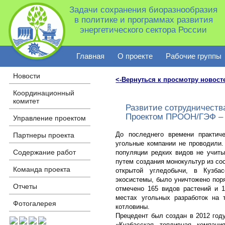
Задачи сохранения биоразнообразия
в политике и программах развития
энергетического сектора России
Главная
О проекте
Рабочие группы
Новости
<-Вернуться к просмотру новост
Координационный
комитет
Развитие сотрудничеств
Проектом ПРООН/ГЭФ –
Управление проектом
До последнего времени практиче
Партнеры проекта
угольные компании не проводили.
Содержание работ
популяции редких видов не учит
путем создания монокультур из со
Команда проекта
открытой угледобычи, в Кузбас
экосистемы, было уничтожено поря
Отчеты
отмечено 165 видов растений и 1
местах угольных разработок на 
Фотогалерея
котловины.
Прецедент был создан в 2012 год
«Кузбасская топливная компани